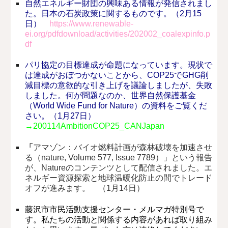
自然エネルギー財団の興味ある情報が発信されまし
た。日本の石炭政策に関するものです。（2月15
日）
https://www.renewable-
ei.org/pdfdownload/activities/202002_coalexpinfo.p
df
パリ協定の目標達成が命題になっています。現状で
は達成がおぼつかないことから、COP25でGHG削
減目標の意欲的な引き上げを議論しましたが、失敗
しました。何が問題なのか、世界自然保護基金
（World Wide Fund for Nature）の資料をご覧くだ
さい。（1月27日）
→
200114AmbitionCOP25_CANJapan
「
アマゾン：バイオ燃料計画が森林破壊を加速させ
る（nature, Volume 577, Issue 7789）」という報告
が、Natureのコンテンツとして配信されました。エ
ネルギー資源探索と地球温暖化防止の間でトレード
オフが進みます。 （1月14日）
藤沢市市民活動支援センター・メルマガ特別号で
す。私たちの活動と関係する内容があれば取り組み