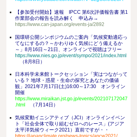
【参加受付開始】速報 IPCC 第6次評価報告書 第1
作業部会の報告を読み解く 申込み→
https://www.can-japan.org/events-ja/2892
国環研公開シンポジウムのご案内「気候変動適応っ
てなにするの？～かわりゆく気候にどう備えるか
～」8月16日～21日、オンラインで視聴はフリー
https://www.nies.go.jp/event/sympo/2021/index.html
（8月8日）
日本科学未来館トークセッション「実はつながって
いる？ 地球・惑星・生命の探究とあなたの価値
観」2021年7月17日(土)16:00～17:30 オンライン
開催
https://www.miraikan.jst.go.jp/events/202107172047
.html
（7月14日）
気候変動イニシアティブ（JCI）オンラインイベン
ト「社会全体で取り組むゼロへのレース」(アジア
太平洋気候ウィーク2021）直前ですが・・
https://japanclimate.org/news-topics/apcw2021/