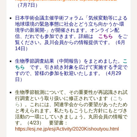
（7月7日）
日本学術会議主催学術フォラム「気候変動等による
地球環境の緊急事態に社会とどう立ち向かうか‐環
境学の新展開‐」が開催されます。オンライン配
信、だれでも参加できます。詳細は
こちら
をご
覧ください。及川会員からの情報提供です。（6月
14日）
生物季節調査結果（中間報告）をまとめました。
こ
ちら
です。引き続き対象を広げて実施する予定で
すので、皆様の参加を歓迎いたします。（4月29
日）
生物季節観測について、その重要性が再認識され試
行調査という取り扱いに修正されています（
こち
ら
）。これには、関連学会からの要望があったため
と考えられます。私たちもこうした方針にもとづき
活動の一環にしていきましょう。丸田会員の情報で
す。（4/23） 要望書：
https://esj.ne.jp/esj/Activity/2020Kishoutyou.html