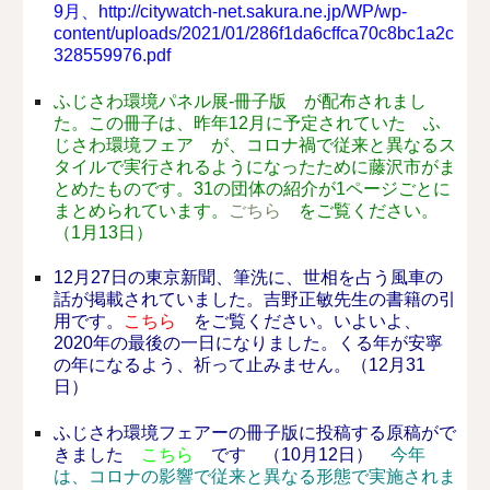
9月、http://citywatch-net.sakura.ne.jp/WP/wp-
content/uploads/2021/01/286f1da6cffca70c8bc1a2c
328559976.pdf
ふじさわ環境パネル展‐冊子版 が配布されまし
た。この冊子は、昨年12月に予定されていた ふ
じさわ環境フェア が、コロナ禍で従来と異なるス
タイルで実行されるようになったために藤沢市がま
とめたものです。31の団体の紹介が1ページごとに
まとめられています。
ごちら
をご覧ください。
（1月13日）
12月27日の東京新聞、筆洗に、世相を占う風車の
話が掲載されていました。吉野正敏先生の書籍の引
用です。
こちら
をご覧ください。いよいよ、
2020年の最後の一日になりました。くる年が安寧
の年になるよう、祈って止みません。（12月31
日）
ふじさわ環境フェアーの冊子版に投稿する原稿がで
きました
こちら
です （10月12日）
今年
は、コロナの影響で従来と異なる形態で実施されま