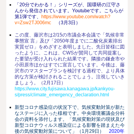
「20分でわかる！」シリーズが、国環研の江守さ
んから発信されています。Youtubeです。こちらが
第1弾です、
https://www.youtube.com/watch?
v=Zsw2TJ006mc
（3月3日）
この度、藤沢市は2/15の市議会本会議で「気候非常
事態宣 言」及び「2050年度までに二酸化炭素排出
実質ゼロ」をめざすと表明しました。先日皆様に図
ったように、これは、CWSが賛同して共同提案し
た要望が受け入れられた結果です。隣接の鎌倉市や
小田原市ほかはすでに宣言しています。今後は、藤
沢市のマスタープランを検討する過程で、より具体
的な方策が検討されることでしょう。注視していき
ましょう。（2月17日）
https://www.city.fujisawa.kanagawa.jp/kankyou-
s/press/climate_emergency_declaration.html
新型コロナ感染症の状況下で、気候変動対策が新た
なステージに入った様相です。中央環境審議会分科
会の資料を添付します。「気候変動対策の現状及び
新型コロナウィルス感染症による影響を踏まえた今
後の気候変動対策について」（1月29日）
2020年