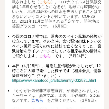
載されました（
こちら
）。コロナウイルスは気候交
渉を1年遅らせることになるが、地球には時間がな
いため、地球温暖化への対応を先送りすることはで
きないというコメントが付いています。COP26
は、2021年11月に開催される予定です。開催地は
英国グラスゴーです。（6月6日）
今回のコロナ禍では、過去のスペイン風邪の経験が
役立っています。その当時、宮沢賢治の妹トシがス
ペイン風邪に罹りのちに結核で亡くなりました。宮
沢賢治をライフワークとしている相原会員の情報を
ご紹介します。
こちら
です。（5月24日）
本日（4月18日）、竜巻注意情報が出ましたが、12
時ころに大磯で発生した様子です（相原会員、情報
提供有難うございました）。
https://www.kanaloco.jp/article/entry-332821.html
「かながわ気候非常事態宣言」が発表されました。
キーワードは、異常気象、水害、土砂崩壊、SDGs
などです。
こちら
をご覧ください。（3月9日）